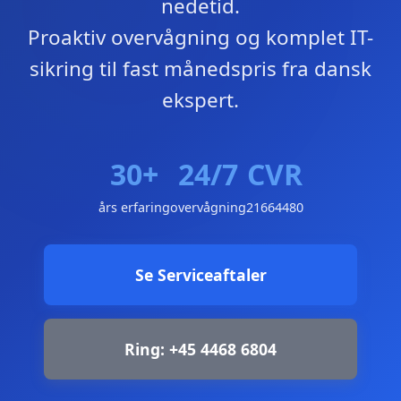
nedetid.
Proaktiv overvågning og komplet IT-
sikring til fast månedspris fra dansk
ekspert.
30+
24/7
CVR
års erfaring
overvågning
21664480
Se Serviceaftaler
Ring: +45 4468 6804