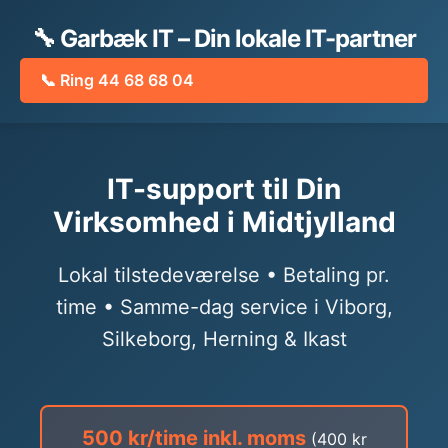
🔧 Garbæk IT – Din lokale IT-partner
📞 Ring 44 68 68 04
IT-support til Din
Virksomhed i Midtjylland
Lokal tilstedeværelse • Betaling pr.
time • Samme-dag service i Viborg,
Silkeborg, Herning & Ikast
500 kr/time inkl. moms
(400 kr