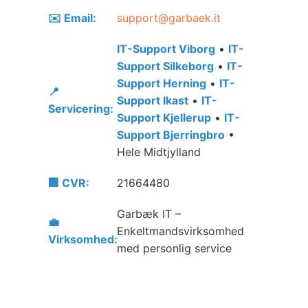
✉️ Email:
support@garbaek.it
IT-Support Viborg
•
IT-
Support Silkeborg
•
IT-
Support Herning
•
IT-
📍
Support Ikast
•
IT-
Servicering:
Support Kjellerup
•
IT-
Support Bjerringbro
•
Hele Midtjylland
🏢 CVR:
21664480
Garbæk IT –
💼
Enkeltmandsvirksomhed
Virksomhed:
med personlig service