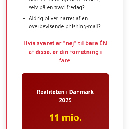
selv på en travl fredag?
Aldrig bliver narret af en
overbevisende phishing-mail?
Hvis svaret er "nej" til bare ÉN
af disse, er din forretning i
fare.
Realiteten i Danmark
2025
11 mio.