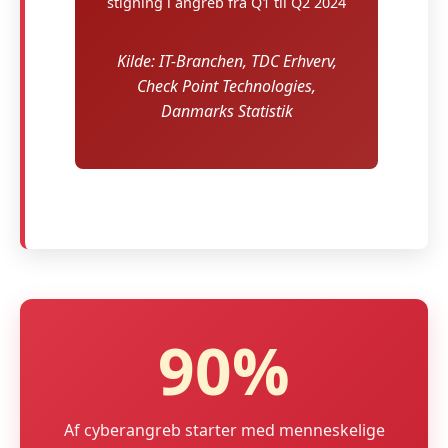
stigning i angreb fra Q1 til Q2 2024
Kilde: IT-Branchen, TDC Erhverv,
Check Point Technologies,
Danmarks Statistik
90%
Af cyberangreb starter med menneskelige