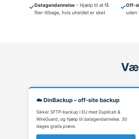
Datagendannelse
– Hjælp til at få
Off-si
filer tilbage, hvis uheldet er sket
uden 
Væl
☁️ DinBackup – off-site backup
Sikker SFTP-backup i EU med Duplicati &
WireGuard, og hjælp til datagendannelse. 30
dages gratis prøve.