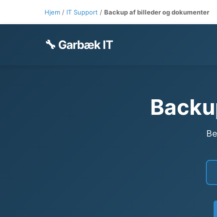
Hjem
/
IT Support
/
Backup af billeder og dokumenter
🔧 Garbæk IT
Backup
Be