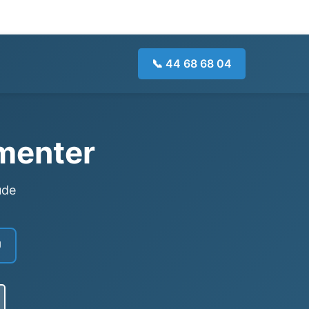
📞 44 68 68 04
umenter
ude
U