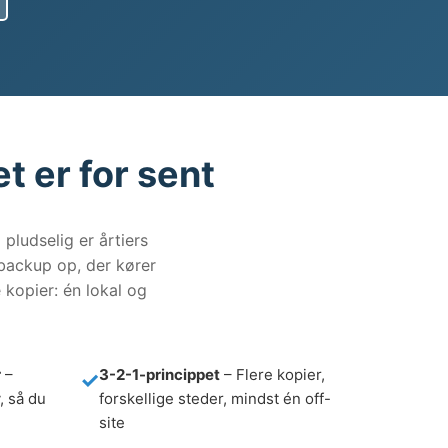
t er for sent
pludselig er årtiers
 backup op, der kører
 kopier: én lokal og
r
–
3-2-1-princippet
– Flere kopier,
, så du
forskellige steder, mindst én off-
site