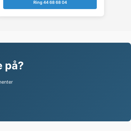
Ring 44 68 68 04
e på?
menter