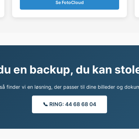
Se FotoCloud
du en backup, du kan stol
 så finder vi en løsning, der passer til dine billeder og doku
📞 RING: 44 68 68 04