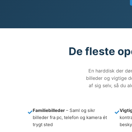
De fleste op
En harddisk der dør
billeder og vigtige 
af sig selv, så du 
Familiebilleder
– Saml og sikr
Vigti
billeder fra pc, telefon og kamera ét
kontra
trygt sted
besky