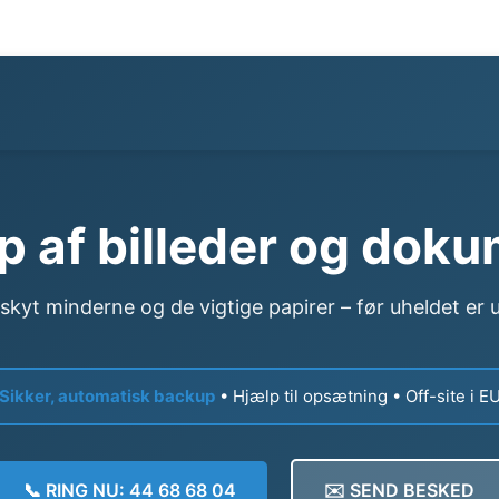
 af billeder og dok
skyt minderne og de vigtige papirer – før uheldet er 
Sikker, automatisk backup
• Hjælp til opsætning • Off-site i E
📞 RING NU: 44 68 68 04
✉️ SEND BESKED