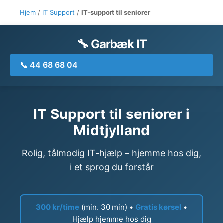
Hjem
/
IT Support
/
IT-support til seniorer
🔧 Garbæk IT
📞 44 68 68 04
IT Support til seniorer i
Midtjylland
Rolig, tålmodig IT-hjælp – hjemme hos dig,
i et sprog du forstår
300 kr/time
(min. 30 min) •
Gratis kørsel
•
Hjælp hjemme hos dig