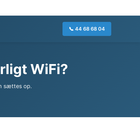
📞 44 68 68 04
ligt WiFi?
h sættes op.