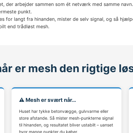
set, der arbejder sammen som ét netværk med samme navn. D
nærmeste punkt.
s for langt fra hinanden, mister de selv signal, og så hjæl
ilt end trådløst mesh.
år er mesh den rigtige lø
⚠️ Mesh er svært når…
Huset har tykke betonvægge, gulvvarme eller
store afstande. Så mister mesh-punkterne signal
til hinanden, og resultatet bliver ustabilt – uanset
hvor mange punkter du køber.