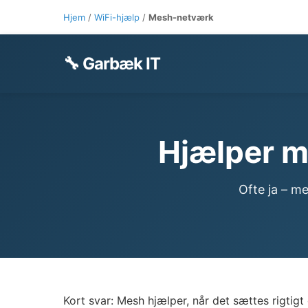
Hjem
/
WiFi-hjælp
/
Mesh-netværk
🔧 Garbæk IT
Hjælper m
Ofte ja – m
Kort svar: Mesh hjælper, når det sættes rigtigt