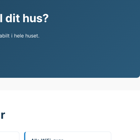
l dit hus?
bilt i hele huset.
r