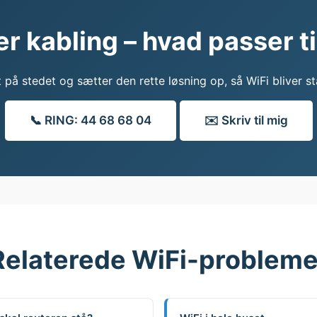
r kabling – hvad passer ti
på stedet og sætter den rette løsning op, så WiFi bliver sta
📞 RING: 44 68 68 04
✉️ Skriv til mig
Relaterede WiFi-probleme