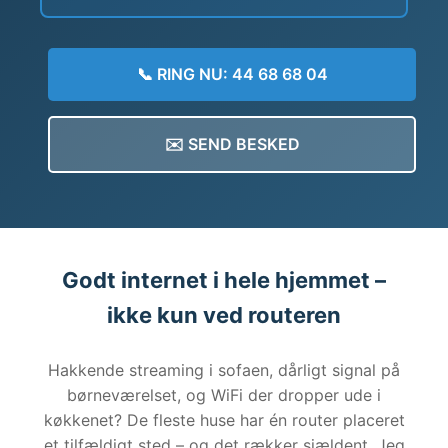
📞 RING NU: 44 68 68 04
✉️ SEND BESKED
Godt internet i hele hjemmet –
ikke kun ved routeren
Hakkende streaming i sofaen, dårligt signal på
børneværelset, og WiFi der dropper ude i
køkkenet? De fleste huse har én router placeret
et tilfældigt sted – og det rækker sjældent. Jeg