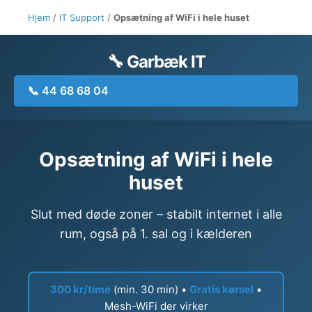
Hjem
/
IT Support
/
Opsætning af WiFi i hele huset
🔧 Garbæk IT
📞 44 68 68 04
Opsætning af WiFi i hele
huset
Slut med døde zoner – stabilt internet i alle
rum, også på 1. sal og i kælderen
300 kr/time
(min. 30 min) •
Gratis kørsel
•
Mesh-WiFi der virker