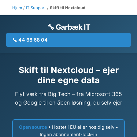
Hjem
/
IT Support
/
Skift til Nextcloud
🔧 Garbæk IT
📞 44 68 68 04
Skift til Nextcloud – ejer
dine egne data
Flyt væk fra Big Tech – fra Microsoft 365
og Google til en åben løsning, du selv ejer
Open source
• Hostet i EU eller hos dig selv •
Ingen abonnement-lock-in