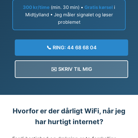
300 kr/time
(min. 30 min) •
Gratis kørsel
i
Midtjylland • Jeg måler signalet og løser
problemet
📞 RING: 44 68 68 04
✉️ SKRIV TIL MIG
Hvorfor er der dårligt WiFi, når jeg
har hurtigt internet?