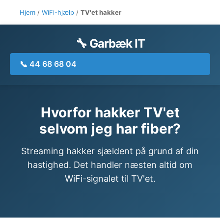
Hjem
/
WiFi-hjælp
/
TV'et hakker
🔧 Garbæk IT
📞 44 68 68 04
Hvorfor hakker TV'et
selvom jeg har fiber?
Streaming hakker sjældent på grund af din
hastighed. Det handler næsten altid om
WiFi-signalet til TV'et.