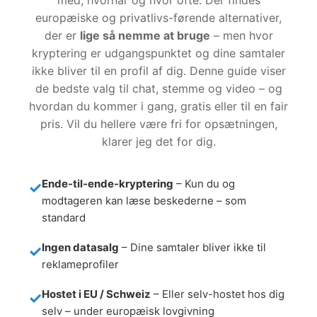
med, hvornår og hvor ofte. Der findes
europæiske og privatlivs-førende alternativer,
der er
lige så nemme at bruge
– men hvor
kryptering er udgangspunktet og dine samtaler
ikke bliver til en profil af dig. Denne guide viser
de bedste valg til chat, stemme og video – og
hvordan du kommer i gang, gratis eller til en fair
pris. Vil du hellere være fri for opsætningen,
klarer jeg det for dig.
Ende-til-ende-kryptering
– Kun du og
modtageren kan læse beskederne – som
standard
Ingen datasalg
– Dine samtaler bliver ikke til
reklameprofiler
Hostet i EU / Schweiz
– Eller selv-hostet hos dig
selv – under europæisk lovgivning