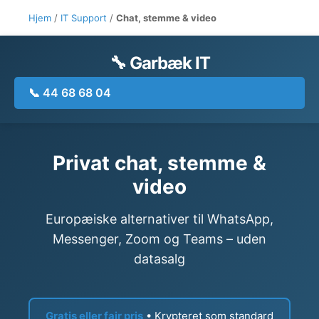
Hjem
/
IT Support
/
Chat, stemme & video
🔧 Garbæk IT
📞 44 68 68 04
Privat chat, stemme &
video
Europæiske alternativer til WhatsApp,
Messenger, Zoom og Teams – uden
datasalg
Gratis eller fair pris
• Krypteret som standard