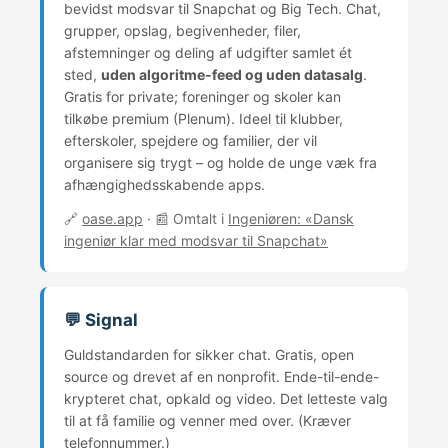
bevidst modsvar til Snapchat og Big Tech. Chat,
grupper, opslag, begivenheder, filer,
afstemninger og deling af udgifter samlet ét
sted,
uden algoritme-feed og uden datasalg
.
Gratis for private; foreninger og skoler kan
tilkøbe premium (Plenum). Ideel til klubber,
efterskoler, spejdere og familier, der vil
organisere sig trygt – og holde de unge væk fra
afhængighedsskabende apps.
🔗
oase.app
· 📰 Omtalt i
Ingeniøren: «Dansk
ingeniør klar med modsvar til Snapchat»
💬 Signal
Guldstandarden for sikker chat. Gratis, open
source og drevet af en nonprofit. Ende-til-ende-
krypteret chat, opkald og video. Det letteste valg
til at få familie og venner med over. (Kræver
telefonnummer.)