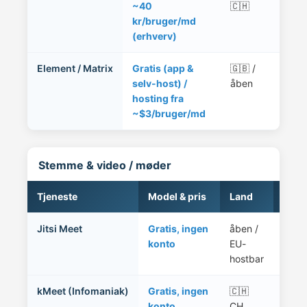
~40
🇨🇭
Mes
kr/bruger/md
dag
(erhverv)
Element / Matrix
Gratis (app &
🇬🇧 /
Cha
selv-host) /
åben
sam
hosting fra
så d
~$3/bruger/md
Stemme & video / møder
Tjeneste
Model & pris
Land
Bem
Jitsi Meet
Gratis, ingen
åben /
Del b
konto
EU-
kører
hostbar
også 
kMeet (Infomaniak)
Gratis, ingen
🇨🇭
Schw
konto
CH
uden 