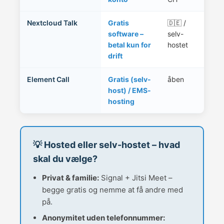
Nextcloud Talk
Gratis
🇩🇪 /
Chat 
software –
selv-
din 
betal kun for
hostet
ejer 
drift
Element Call
Gratis (selv-
åben
Video
host) / EMS-
samm
hosting
Eleme
💡 Hosted eller selv-hostet – hvad
skal du vælge?
Privat & familie:
Signal + Jitsi Meet –
begge gratis og nemme at få andre med
på.
Anonymitet uden telefonnummer: