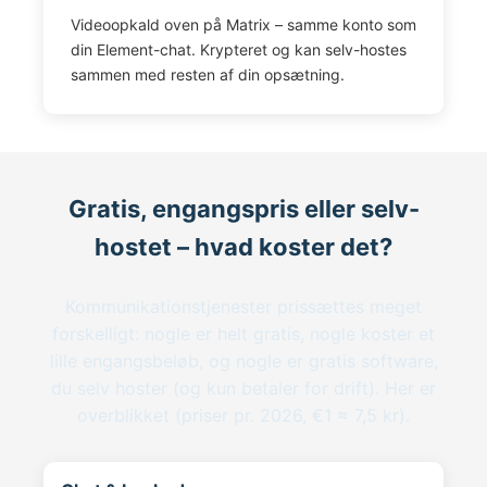
Videoopkald oven på Matrix – samme konto som
din Element-chat. Krypteret og kan selv-hostes
sammen med resten af din opsætning.
Gratis, engangspris eller selv-
hostet – hvad koster det?
Kommunikationstjenester prissættes meget
forskelligt: nogle er helt gratis, nogle koster et
lille engangsbeløb, og nogle er gratis software,
du selv hoster (og kun betaler for drift). Her er
overblikket (priser pr. 2026, €1 ≈ 7,5 kr).