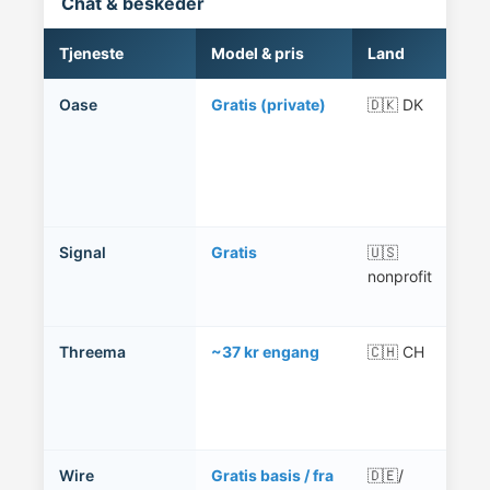
Chat & beskeder
Tjeneste
Model & pris
Land
Be
Oase
Gratis (private)
🇩🇰 DK
For
til
efte
dat
alg
Signal
Gratis
🇺🇸
Ope
nonprofit
opk
tel
Threema
~37 kr engang
🇨🇭 CH
Ing
tel
nød
ano
Wire
Gratis basis / fra
🇩🇪/
Cha